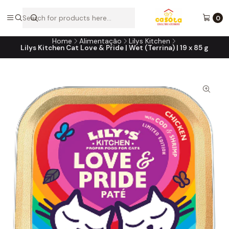
A loja online do consultório do seu melhor amigo!
0
Home
Alimentação
Lilys Kitchen
Lilys Kitchen Cat Love & Pride | Wet (Terrina) | 19 x 85 g