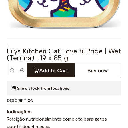
|
Lilys Kitchen Cat Love & Pride | Wet
(Terrina) | 19 x 85 g
Add to Cart
Buy now
Q
u
Show stock from locations
a
n
DESCRIPTION
t
i
Indicações
t
Refeição nutricionalmente completa para gatos
y
apartir dos 4 meses.