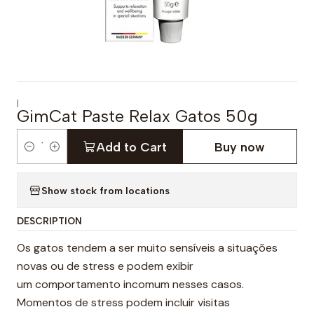
|
GimCat Paste Relax Gatos 50g
Add to Cart
Buy now
Q
u
Show stock from locations
a
n
DESCRIPTION
t
i
Os gatos tendem a ser muito sensíveis a situações
t
novas ou de stress e podem exibir
y
um comportamento incomum nesses casos.
Momentos de stress podem incluir visitas