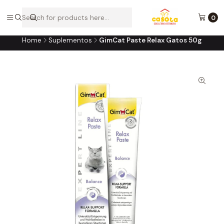
A loja online do consultório do seu melhor amigo!
0
Home
Suplementos
GimCat Paste Relax Gatos 50g