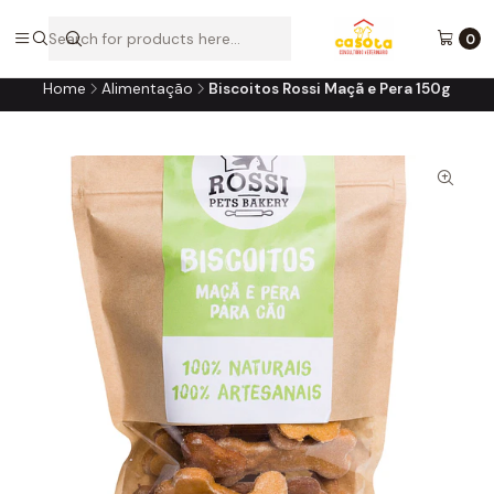
A loja online do consultório do seu melhor amigo!
0
Home
Alimentação
Biscoitos Rossi Maçã e Pera 150g