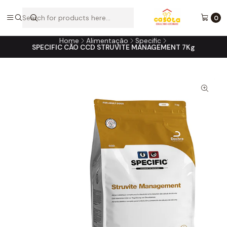
A loja online do consultório do seu melhor amigo!
0
Home
Alimentação
Specific
SPECIFIC CÃO CCD STRUVITE MANAGEMENT 7Kg