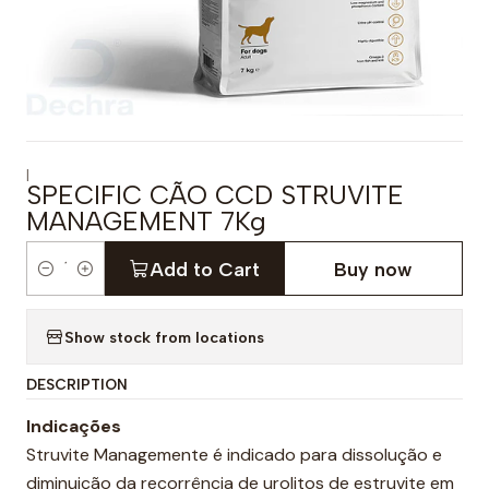
|
SPECIFIC CÃO CCD STRUVITE
MANAGEMENT 7Kg
Add to Cart
Buy now
Q
u
Show stock from locations
a
n
DESCRIPTION
t
i
Indicações
t
Struvite Managemente é indicado para dissolução e
y
diminuição da recorrência de urolitos de estruvite em