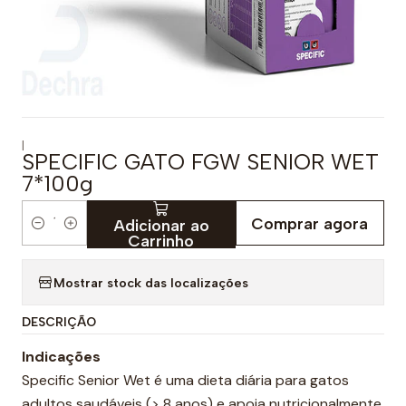
|
SPECIFIC GATO FGW SENIOR WET
7*100g
Comprar agora
Adicionar ao
Q
Carrinho
u
a
Mostrar stock das localizações
n
DESCRIÇÃO
t
i
Indicações
d
Specific Senior Wet é uma dieta diária para gatos
a
adultos saudáveis (> 8 anos) e apoia nutricionalmente