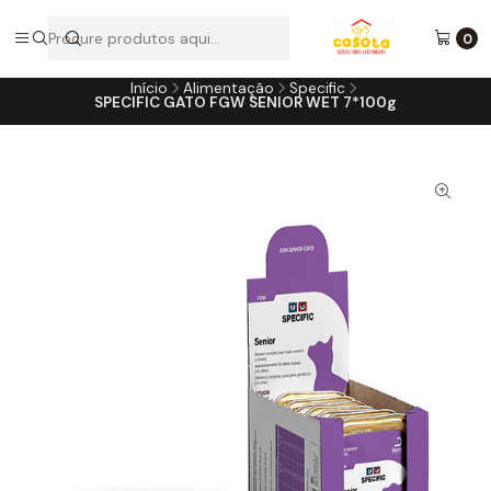
A loja online do consultório do seu melhor amigo!
0
Início
Alimentação
Specific
SPECIFIC GATO FGW SENIOR WET 7*100g