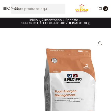
A loja online do consultório do seu melhor amigo!
0
Início
Alimentação
Specific
SPECIFIC CÃO CDD-HY HIDROLISADO 7Kg