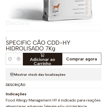
|
SPECIFIC CÃO CDD-HY
HIDROLISADO 7Kg
Comprar agora
Adicionar ao
Q
Carrinho
u
a
Mostrar stock das localizações
n
DESCRIÇÃO
t
i
Indicações
d
Food Allergy Management HY é indicado para reações
a
alimentares adversas (alergia e/ou intolerância