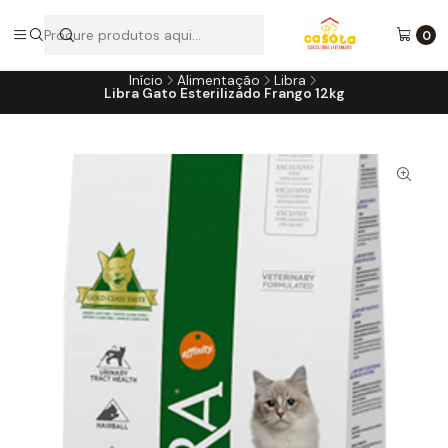
A loja online do consultório do seu melhor amigo!
0
Início
Alimentação
Libra
Libra Gato Esterilizado Frango 12kg