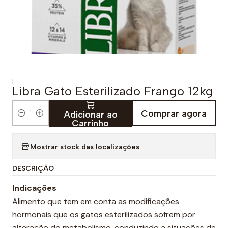
|
Libra Gato Esterilizado Frango 12kg
Comprar agora
Adicionar ao
Q
Carrinho
u
a
Mostrar stock das localizações
n
DESCRIÇÃO
t
i
Indicações
d
Alimento que tem em conta as modificações
a
hormonais que os gatos esterilizados sofrem por
d
alteração do metabolismo, conduzindo a situações de