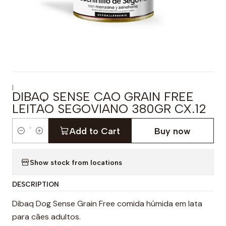
|
DIBAQ SENSE CAO GRAIN FREE
LEITAO SEGOVIANO 380GR CX.12
Add to Cart
Buy now
Q
u
Show stock from locations
a
n
DESCRIPTION
t
i
Dibaq Dog Sense Grain Free comida húmida em lata
t
para cães adultos.