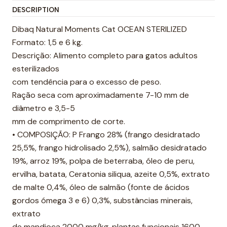
n
DESCRIPTION
t
i
Dibaq Natural Moments Cat OCEAN STERILIZED
t
Formato: 1,5 e 6 kg.
y
Descrição: Alimento completo para gatos adultos
esterilizados
com tendência para o excesso de peso.
Ração seca com aproximadamente 7-10 mm de
diâmetro e 3,5-5
mm de comprimento de corte.
• COMPOSIÇÃO: P Frango 28% (frango desidratado
25,5%, frango hidrolisado 2,5%), salmão desidratado
19%, arroz 19%, polpa de beterraba, óleo de peru,
ervilha, batata, Ceratonia siliqua, azeite 0,5%, extrato
de malte 0,4%, óleo de salmão (fonte de ácidos
gordos ómega 3 e 6) 0,3%, substâncias minerais,
extrato
de mandioca 2000 mg/kg, plantas funcionais 1600