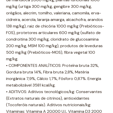
mg/kg (urtiga 300 mg/kg, gengibre 300 mg/kg,
orégãos, alecrim, tomilho, valeriana, camomila, erva-
cidreira, acerola, laranja amarga, alcachofra, arandos
138 mg/kg), raiz de chicória 1000 mg/kg (Prebióticos-
FOS), protetores articulares 600 mg/kg (sulfato de
condroitina 300 mg/kg, cloridrato de glucosamina
200 mg/kg, MSM 100 mg/kg), produtos de leveduras
500 mg/kg (Prebióticos-MOS), fibra vegetal 100
mg/kg.
• COMPONENTES ANALÍTICOS: Proteína bruta 32%,
Gordura bruta 14%, Fibra bruta 2,8%, Matéria
inorgânica 7,9%, Cálcio 1,7%, Fósforo 0,87%. Energia
metabolizável 3581 kcal/kg.
• ADITIVOS: Aditivos tecnológicos/kg: Conservantes
(Extratos naturais de citrinos), antioxidantes
(Tocoferóis naturais). Aditivos nutricionais/kg:
Vitaminas: Vitamina A 20.000 U.I., Vitamina D3 2000