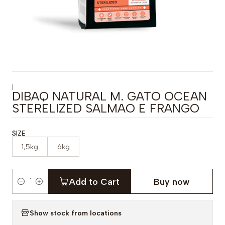
|
DIBAQ NATURAL M. GATO OCEAN
STERELIZED SALMAO E FRANGO
SIZE
1,5kg
6kg
Add to Cart
Buy now
Q
u
Show stock from locations
a