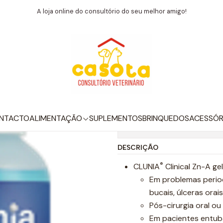
Início
Suplementos
CLUNIA ZN MAINTENANCE GEL 59 ML
A loja online do consultório do seu melhor amigo!
|
CLUNIA ZN M
ML
Adicionar
Q
u
NTACTO
ALIMENTAÇÃO
SUPLEMENTOS
BRINQUEDOS
ACESSÓR
Mostrar stock das locali
a
n
DESCRIÇÃO
t
®
i
CLUNIA
Clinical Zn-A gel
d
Em problemas period
a
bucais, úlceras orais
d
Pós-cirurgia oral ou 
e
Em pacientes entuba