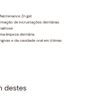
Maintenance Zn gel:
formação de incrustações dentárias.
halitose.
ma limpeza dentária.
givas e da cavidade oral em ótimas
m destes