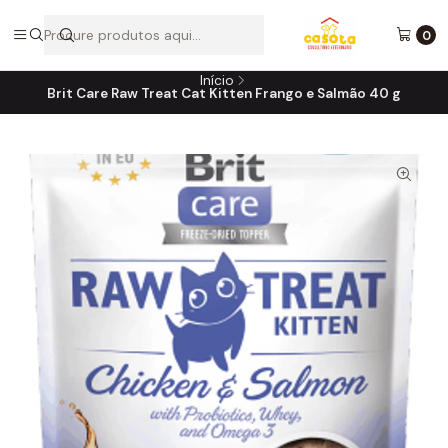
A loja online do consultório do seu melhor amigo!
0
Início
Brit Care Raw Treat Cat Kitten Frango e Salmão 40 g