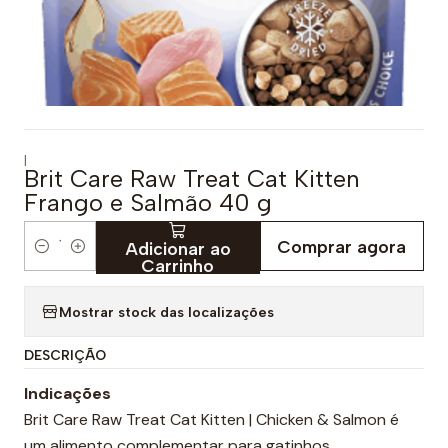
|
Brit Care Raw Treat Cat Kitten
Frango e Salmão 40 g
Comprar agora
Adicionar ao
Q
Carrinho
u
a
Mostrar stock das localizações
n
DESCRIÇÃO
t
i
Indicações
d
Brit Care Raw Treat Cat Kitten | Chicken & Salmon é
a
um alimento complementar para gatinhos.